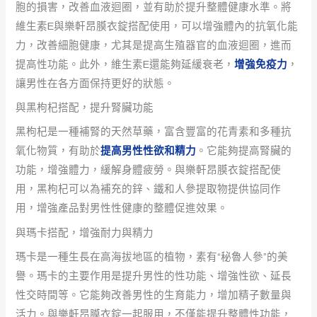
胞的損害，改善血液迴圈，並有助於提升整體健康水準。將
維生素E與樂軒昂膜衣錠搭配使用，可以增強體內的抗氧化能
力，改善細胞健康，尤其是提高生殖器官的血液迴圈，進而
提高性功能。此外，維生素E還能夠延緩衰老，
增強免疫力
，
讓男性在各方面保持更好的狀態。
與黑枸杞搭配，提升腎臟功能
黑枸杞是一種補腎的天然草藥，富含豐富的花青素和多種抗
氧化物質，有助於
提高男性性欲和精力
。它能夠提高腎臟的
功能，增強體力，緩解身體疲勞。與樂軒昂膜衣錠搭配使
用，黑枸杞可以為補充的鋅、鐵和人參提取物提供協同作
用，增強產品對男性性健康的整體促進效果。
與瑪卡搭配，增強耐力與精力
瑪卡是一種生長在高海拔地區的植物，素有“秘魯人參”的美
譽。瑪卡的主要作用是提升男性的性功能、增強性欲、延長
性交時間等。它能夠改善男性的生育能力，增加精子數量與
活力。與樂軒昂膜衣錠一起服用，不僅能提升整體性功能，