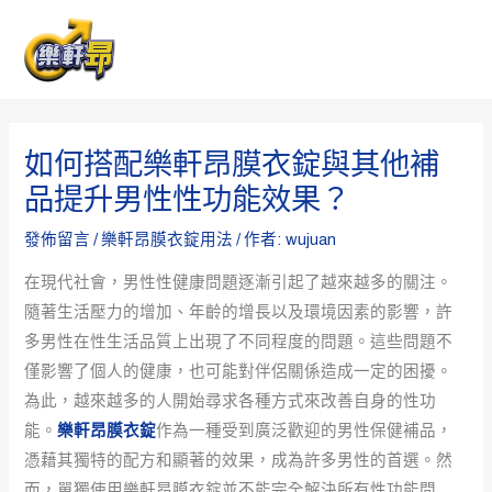
跳
Post
MAI
至
navigation
ME
主
要
內
如何搭配樂軒昂膜衣錠與其他補
容
品提升男性性功能效果？
發佈留言
/
樂軒昂膜衣錠用法
/ 作者:
wujuan
在現代社會，男性性健康問題逐漸引起了越來越多的關注。
隨著生活壓力的增加、年齡的增長以及環境因素的影響，許
多男性在性生活品質上出現了不同程度的問題。這些問題不
僅影響了個人的健康，也可能對伴侶關係造成一定的困擾。
為此，越來越多的人開始尋求各種方式來改善自身的性功
能。
樂軒昂膜衣錠
作為一種受到廣泛歡迎的男性保健補品，
憑藉其獨特的配方和顯著的效果，成為許多男性的首選。然
而，單獨使用樂軒昂膜衣錠並不能完全解決所有性功能問