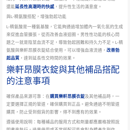
還能
延長性高潮時的快感
，提升性生活的滿意度。
與L-精氨酸搭配，增強勃起功能
L-精氨酸是一種氨基酸，它能夠通過增加體內一氧化氮的生成
來促進血管擴張，從而改善血液迴圈。男性性功能的核心問
題之一就是陰莖血流不足，導致勃起困難和持久力不足。L-精
氨酸與樂軒昂膜衣錠結合使用，可以增強血液流通，
改善勃
起品質
，達到延長性交時間的效果。
樂軒昂膜衣錠與其他補品搭配
的注意事項
確保產品來源可靠：在
購買樂軒昂膜衣錠
及其他補品時，一
定要選擇正規的管道，確保購買到正品。避免通過不明管道
購買，防止受到假貨的影響，得不到應有的效果。
遵循使用說明：每種補品的服用方式和劑量都應嚴格按照說
明書來執行。過量使用或不當搭配可能會對身體產生副作