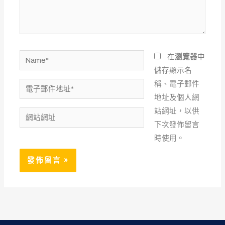
內
容...
Name*
在
瀏覽器
中
儲存顯示名
稱、電子郵件
電
地址及個人網
子
站網址，以供
郵
網
下次發佈留言
件
站
時使用。
地
網
址
址
*