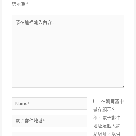
標示為
*
請
在
這
裡
輸
入
內
容...
Name*
在
瀏覽器
中
儲存顯示名
稱、電子郵件
電
地址及個人網
子
站網址，以供
郵
網