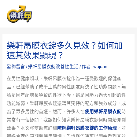
跳
Post
MAI
至
navigation
ME
主
要
內
樂軒昂膜衣錠多久見效？如何加
容
速其效果顯現？
發佈留言
/
樂軒昂膜衣錠改善性生活
/ 作者:
wujuan
在男性健康領域，樂軒昂膜衣錠作為一種受歡迎的保健產
品，已經幫助了成千上萬的男性朋友解決了性功能問題。無
論是因年紀增長導致的性欲下降，還是因壓力過大引起的性
功能減弱，樂軒昂膜衣錠憑藉其獨特的配方和強效成分，成
為了眾多男性的首選。然而，許多人在
使用樂軒昂膜衣錠
時
常常有一個疑問：我該如何知道樂軒昂膜衣錠何時開始見到
效果？本文將幫助您詳細
瞭解樂軒昂膜衣錠的工作原理
，並
通過合理的預期和使用建議，告訴您何時可以開始看到其效