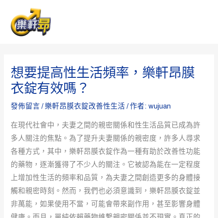
跳
Post
MAI
至
navigation
ME
主
要
內
想要提高性生活頻率，樂軒昂膜
容
衣錠有效嗎？
發佈留言
/
樂軒昂膜衣錠改善性生活
/ 作者:
wujuan
在現代社會中，夫妻之間的親密關係和性生活品質已成為許
多人關注的焦點。為了提升夫妻關係的親密度，許多人尋求
各種方式，其中，樂軒昂膜衣錠作為一種有助於改善性功能
的藥物，逐漸獲得了不少人的關注。它被認為能在一定程度
上增加性生活的頻率和品質，為夫妻之間創造更多的身體接
觸和親密時刻。然而，我們也必須意識到，樂軒昂膜衣錠並
非萬能，如果使用不當，可能會帶來副作用，甚至影響身體
健康。而且，單純依賴藥物維繫親密關係並不現實。真正的