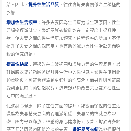
結。因此，
提升性生活品質
，往往會對夫妻關係產生積極的
影響。
增加性生活頻率
：許多夫妻因為生活壓力或生理原因，性生
活頻率逐漸減少。樂軒昂膜衣錠能夠在一定程度上提升性
欲，使夫妻之間的性生活更加頻繁。這種頻率的增加，不僅
提升了夫妻之間的親密度，也有助於減少因性生活缺乏而導
致的情感疏遠。
提高性快感
：通過改善血液迴圈和增強身體的生理反應，樂
軒昂膜衣錠能夠顯著提升性生活中的愉悅感。女性在使用此
類藥物後，可能會體驗到更強烈的性高潮，而男性則可能感
受到更長時間的勃起狀態，這無疑能夠改善夫妻雙方在性生
活中的滿足感。
促進身心健康：除了在性方面的提升，頻繁而愉悅的性生活
還能為夫妻帶來更高的心理滿足感。夫妻間的情感更為親
密，壓力得以釋放，整體的身心健康得到改善。對於許多經
歷了長時間親密關係冷淡的夫妻，
樂軒昂膜衣錠
為他們提供