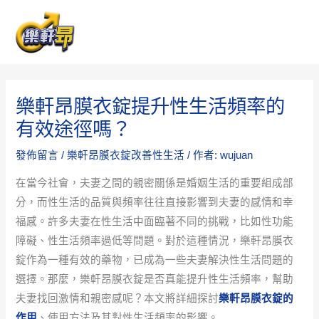
跳
Post
MAI
至
navigation
ME
主
要
內
樂軒昂膜衣錠提升性生活頻率的
容
有效途徑嗎？
發佈留言
/
樂軒昂膜衣錠改善性生活
/ 作者:
wujuan
在當今社會，夫妻之間的親密關係是婚姻生活的重要組成部
分，而性生活的品質與頻率往往直接影響到夫妻的感情和幸
福感。許多夫妻在性生活中面臨著不同的挑戰，比如性功能
障礙、性生活頻率過低等問題。對於這種情況，樂軒昂膜衣
錠作為一種有效的藥物，已成為一些夫妻解決性生活問題的
選擇。那麼，樂軒昂膜衣錠是否真能提升性生活頻率，幫助
夫妻找回激情和親密感呢？本文將詳細探討
樂軒昂膜衣錠的
作用
、使用方法及其對性生活頻率的影響。