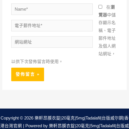
Name*
在
瀏
覽器
中儲
存顯示名
電
稱、電子
子
郵件地址
郵
網
及個人網
件
站
站網址，
地
網
以供下次發佈留言時使用。
址
址
*
Copyright © 2026 樂軒昂膜衣錠|20毫克|5mg|Tadalafil|台版威尔鋼|香
港台灣官網 | Powered by 樂軒昂膜衣錠|20毫克|5mg|Tadalafil|台版威