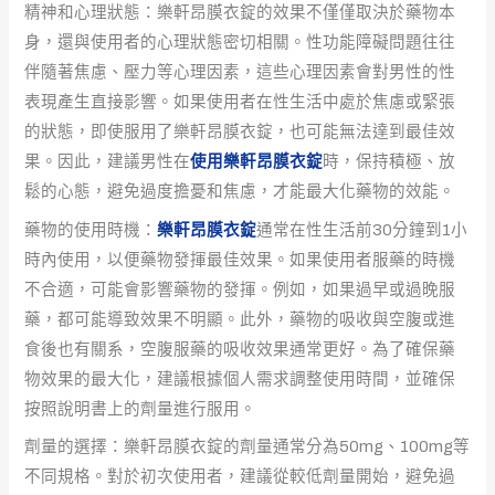
精神和心理狀態：樂軒昂膜衣錠的效果不僅僅取決於藥物本
身，還與使用者的心理狀態密切相關。性功能障礙問題往往
伴隨著焦慮、壓力等心理因素，這些心理因素會對男性的性
表現產生直接影響。如果使用者在性生活中處於焦慮或緊張
的狀態，即使服用了樂軒昂膜衣錠，也可能無法達到最佳效
果。因此，建議男性在
使用樂軒昂膜衣錠
時，保持積極、放
鬆的心態，避免過度擔憂和焦慮，才能最大化藥物的效能。
藥物的使用時機：
樂軒昂膜衣錠
通常在性生活前30分鐘到1小
時內使用，以便藥物發揮最佳效果。如果使用者服藥的時機
不合適，可能會影響藥物的發揮。例如，如果過早或過晚服
藥，都可能導致效果不明顯。此外，藥物的吸收與空腹或進
食後也有關系，空腹服藥的吸收效果通常更好。為了確保藥
物效果的最大化，建議根據個人需求調整使用時間，並確保
按照說明書上的劑量進行服用。
劑量的選擇：樂軒昂膜衣錠的劑量通常分為50mg、100mg等
不同規格。對於初次使用者，建議從較低劑量開始，避免過