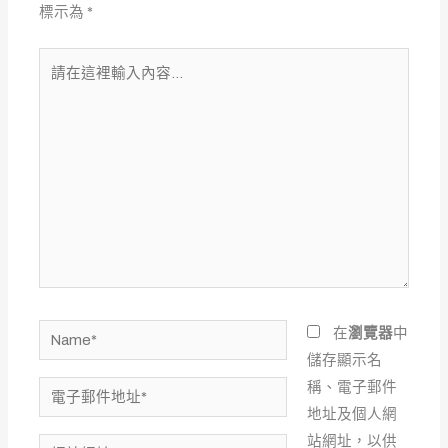
標示為
*
請
在
這
裡
輸
入
內
容...
Name*
在
瀏覽器
中
儲存顯示名
稱、電子郵件
電
地址及個人網
子
站網址，以供
郵
網