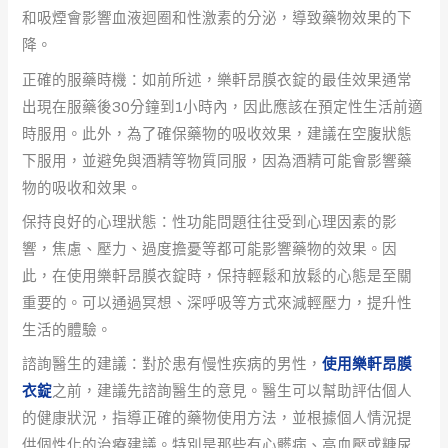
和吸煙會影響血液迴圈和性激素的分泌，導致藥物效果的下
降。
正確的服藥時機：如前所述，樂軒昂膜衣錠的最佳效果通常
出現在服藥後30分鐘到1小時內，因此應該在預定性生活前適
時服用。此外，為了確保藥物的吸收效果，建議在空腹狀態
下服用，並避免與酒精等物質同服，因為酒精可能會影響藥
物的吸收和效果。
保持良好的心理狀態：性功能問題往往受到心理因素的影
響，焦慮、壓力、過度擔憂等都可能影響藥物的效果。因
此，在使用樂軒昂膜衣錠時，保持輕鬆和放鬆的心態是至關
重要的。可以通過冥想、深呼吸等方式來減輕壓力，提升性
生活的體驗。
諮詢醫生的建議：對於患有慢性疾病的男性，
使用樂軒昂膜
衣錠
之前，建議先諮詢醫生的意見。醫生可以幫助評估個人
的健康狀況，指導正確的藥物使用方法，並根據個人情況提
供個性化的治療建議。特別是那些有心髒病、高血壓或糖尿