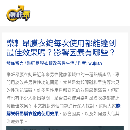
跳
Post
MAI
至
navigation
ME
主
要
內
樂軒昂膜衣錠每次使用都能達到
容
最佳效果嗎？影響因素有哪些？
發佈留言
/
樂軒昂膜衣錠改善性生活
/ 作者:
wujuan
樂軒昂膜衣錠是近年來男性健康領域中的一種熱銷產品，專
門用於改善男性性功能問題，尤其是勃起障礙和早洩等常見
的性功能障礙。許多男性用戶都對它的效果感到滿意，但同
時也有不少人提出疑問：是否每次使用樂軒昂膜衣錠都能達
到最佳效果？ 本文將對這個問題進行深入探討，幫助大家
瞭
解樂軒昂膜衣錠的使用效果
、影響因素，以及如何最大化其
治療效果。