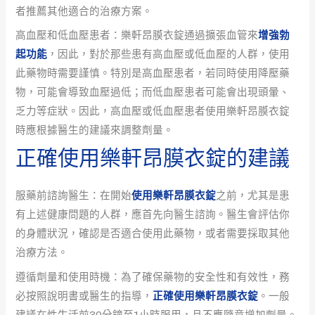
者推薦其他適合的治療方案。
高血壓和低血壓患者：樂軒昂膜衣錠通過擴張血管來
增強勃
起功能
，因此，對於那些患有高血壓或低血壓的人群，使用
此藥物時需要謹慎。特別是高血壓患者，若同時使用降壓藥
物，可能會導致血壓過低；而低血壓患者可能會出現頭暈、
乏力等症狀。因此，高血壓或低血壓患者使用樂軒昂膜衣錠
時應根據醫生的建議來調整劑量。
正確使用樂軒昂膜衣錠的建議
服藥前諮詢醫生：在開始
使用樂軒昂膜衣錠
之前，尤其是患
有上述健康問題的人群，應首先向醫生諮詢。醫生會評估你
的身體狀況，確認是否適合使用此藥物，或者需要採取其他
治療方法。
遵循劑量和使用時機：為了確保藥物的安全性和有效性，務
必按照說明書或醫生的指導，
正確使用樂軒昂膜衣錠
。一般
建議在性生活前30分鐘至1小時服用，且不應隨意增加劑量。