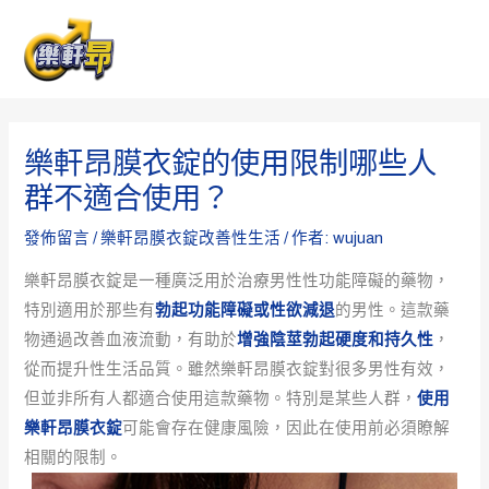
跳
Post
MAI
至
navigation
ME
主
要
內
樂軒昂膜衣錠的使用限制哪些人
容
群不適合使用？
發佈留言
/
樂軒昂膜衣錠改善性生活
/ 作者:
wujuan
樂軒昂膜衣錠是一種廣泛用於治療男性性功能障礙的藥物，
特別適用於那些有
勃起功能障礙或性欲減退
的男性。這款藥
物通過改善血液流動，有助於
增強陰莖勃起硬度和持久性
，
從而提升性生活品質。雖然樂軒昂膜衣錠對很多男性有效，
但並非所有人都適合使用這款藥物。特別是某些人群，
使用
樂軒昂膜衣錠
可能會存在健康風險，因此在使用前必須瞭解
相關的限制。