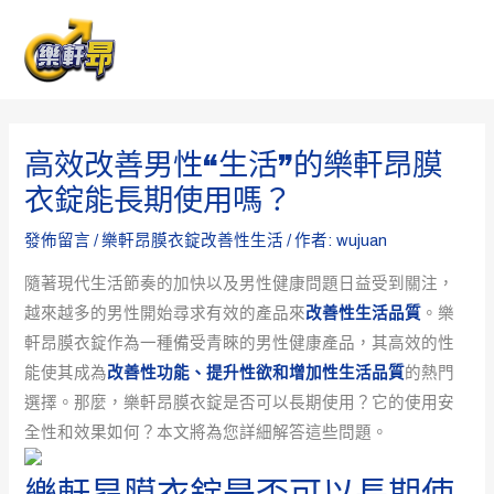
跳
Post
MAI
至
navigation
ME
主
要
內
高效改善男性“生活”的樂軒昂膜
容
衣錠能長期使用嗎？
發佈留言
/
樂軒昂膜衣錠改善性生活
/ 作者:
wujuan
隨著現代生活節奏的加快以及男性健康問題日益受到關注，
越來越多的男性開始尋求有效的產品來
改善性生活品質
。樂
軒昂膜衣錠作為一種備受青睞的男性健康產品，其高效的性
能使其成為
改善性功能、提升性欲和增加性生活品質
的熱門
選擇。那麼，樂軒昂膜衣錠是否可以長期使用？它的使用安
全性和效果如何？本文將為您詳細解答這些問題。
樂軒昂膜衣錠是否可以長期使